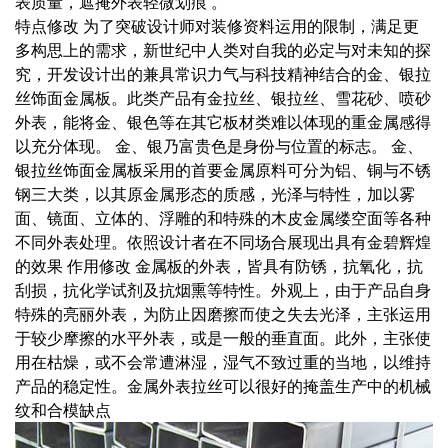
表质量，遮掩外表轻微划痕 。
特点修改 为了突破设计师对装修资料运用的限制，满足更
多构思上的需求，新世纪中人类对自我的必定与对未知的探
究，开发设计出的兼具常识力气与科技精神结合的金、银拉
丝饰面金属板。此类产品有金拉丝、银拉丝、雪花砂、喷砂
外表，能将金、银色等在其它板材类难以体现的重金属感得
以充分体现。 金、银乃富贵色是身份与位置的标志。 金、
银拉丝饰面金属板采用的首要金属原料可分为铝、铜与不锈
钢三大类，以其原金属形态的质感，光泽与特性，加以雾
面、镜面、立体的、浮雕的和特殊的木皮金属缕空面等各种
不同外表处理。依照设计者在不同场合展现出具有金碧辉煌
的效果 作用修改 金属板的外表，皆具有防锈，抗氧化，抗
刮损，抗化学试剂及抗烟熏等特性。外观上，由于产品自身
特殊的亮丽外表，为防止因磨擦而使之失去光泽，主张运用
于较少摩擦的水平外表，或是一般的垂直面。此外，主张使
用在枯燥，或不会常遭淋湿，湿气不致过重的当地，以维持
产品的稳定性。金属外表拉丝可以很好的掩盖生产中的机械
纹和合模缺点